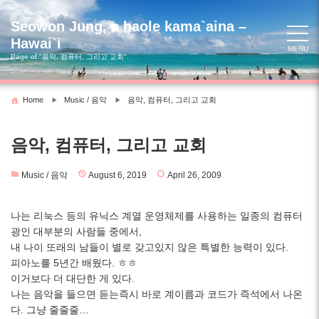
Skip
to
Seowon Jung, a haole kama`aina –
content
Hawai`i
MENU
Page of "음악, 컴퓨터, 그리고 교회".
Home
Music / 음악
음악, 컴퓨터, 그리고 교회
음악, 컴퓨터, 그리고 교회
Music / 음악
August 6, 2019
April 26, 2009
나는 리눅스 등의 유닉스 계열 운영체제를 사용하는 일종의 컴퓨터
광인 대부분의 사람들 중에서,
내 나이 또래의 남들이 별로 갖고있지 않은 특별한 능력이 있다.
피아노를 5년간 배웠다. ㅎㅎ
이거보다 더 대단한 게 있다.
나는 음악을 들으면 듣는즉시 바로 계이름과 코드가 즉석에서 나온
다. 그냥 줄줄줄…