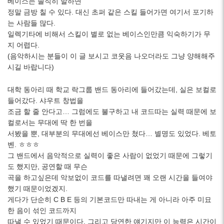
베이스는 솔직히 말하면
정말 금방 칠 수 있다. 대신 초퍼 같은 스킬 들어가면 여기서 포기하
는 사람들 많다.
일렉기타에 비해서 스킬이 별로 없는 베이스인만큼 익숙하기가 무
지 어렵다.
(음악하시는 분들이 이 글 보시고 코웃음 나오더라도 그냥 양해해주
시길 바랍니다)
대학 동아리 때 학교 락그룹 밴드 동아리에 들어갔는데, 실은 보컬로
들어갔다. 샤우트 창법을
조금 할 줄 안다고… 그럼에도 불구하고 내 코드따는 실력 때문에 보
컬로서는 무대에 딱 한 번을
서봤을 뿐, 대부분의 무대에선 베이스만 쳤다… 별명도 있었다. 베토
벤. ㅎㅎㅎ
그 밴드에서 음악적으로 실력이 좋은 사람이 없었기 때문에 그렇기
도 했지만, 공연할 때 무슨
곡을 하고싶은데 악보없이 코드를 따낼려면 꽤 오랜 시간을 들여야
했기 때문이었겠지.
게다가 단순히 C B E 등의 기본코드만 따내는 게 아니라 아주 미묘
한 음이 섞인 코드까지
따낼 수 있었기 때문이다. 그리고 당연한 얘기지만 이 능력은 시간이