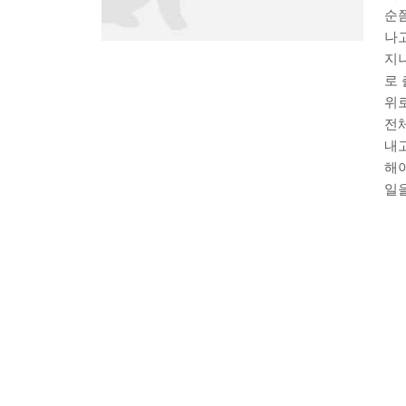
순쯤
나고
지나
로 
위
전체
내고
해
일을