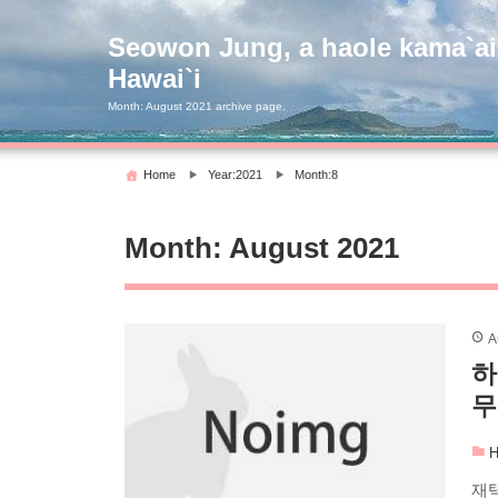
Skip
to
Seowon Jung, a haole kama`ai
content
Hawai`i
Month:
August 2021
archive page.
Home
Year:2021
Month:8
Month:
August 2021
A
하
무
H
재택