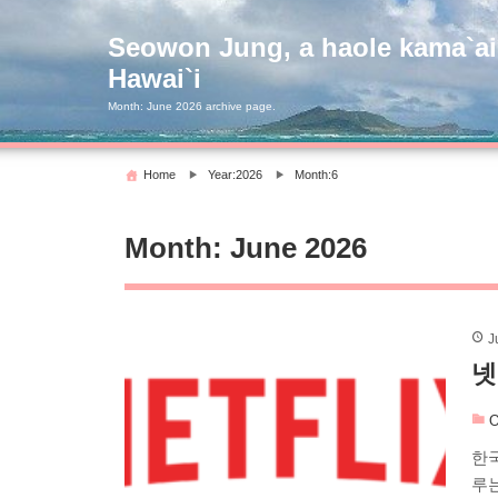
Skip
to
Seowon Jung, a haole kama`ai
content
Hawai`i
Month:
June 2026
archive page.
Home
Year:2026
Month:6
Month:
June 2026
J
넷
O
한국
루는