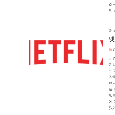
겠
반 
J
넷
O
시즌
지
보고
작
여서
물
있었
에 
밌게