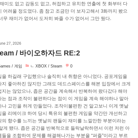
 재미도 없고 감동도 없고, 허접하고 유치한 연출에 첫 화부터 다
 어려울 정도였다. 좀 참고 조금만 더 보자고해서 3화까지 봤으
너무 재미가 없어서 도저히 봐줄 수가 없어서 그만 뒀다.
une 27, 2026
team / 바이오하자드 RE:2
ames / 게임
ㄴ XBOX / Steam
0
일을 하길래 구입했으나 솔직히 내 취향은 아니었다. 공포게임을
다지 좋아하진 않지만 그래도 데드스페이스를 해본 입장에서 크게
섭지는 않았으나, 좁은 공간을 계속해서 반복하여 왔다갔다 해야
다는 점과 조작이 불편하다는 점이 이 게임을 계속 해야하나 말아
하나 고민을 하게 만들었다. 조작이불편한 건 알고보니 이게 옛날
임을 리메이크 하여 당시 특유의 불편한 게임을 약간만 개선하고
작의 향수를 느끼는 옛날의 팬들이 재미를 느낄만한 부분이라는
알게 됐다. 좁은 공간을 반복적으로 들락날락하면서 이런 저런 아
템들을 조합하여 문제를 해결해나가는 부분을 “퍼즐”이라고 부르