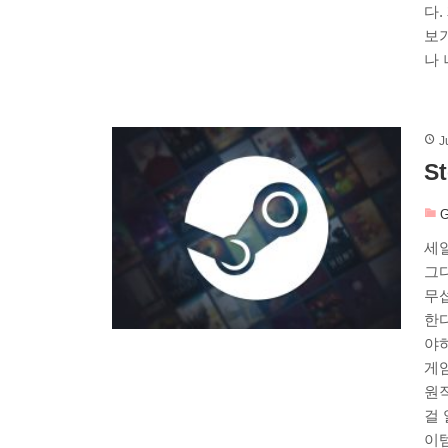
다.
보기
나 
J
S
G
세
그
무
한
야
게
원
걸 
이