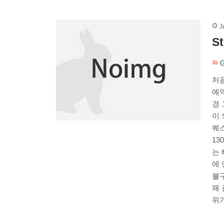
J
S
G
처음
예
경 
이 
퀘스
1
는 
에
불
꽤
위기