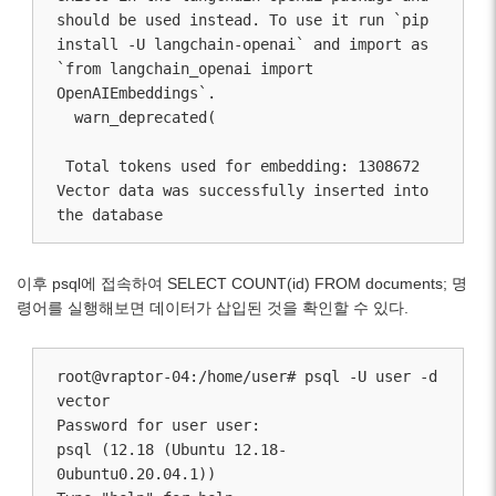
should be used instead. To use it run `pip 
install -U langchain-openai` and import as 
`from langchain_openai import 
OpenAIEmbeddings`.

  warn_deprecated(

 Total tokens used for embedding: 1308672

Vector data was successfully inserted into 
the database
이후 psql에 접속하여 SELECT COUNT(id) FROM documents; 명
령어를 실행해보면 데이터가 삽입된 것을 확인할 수 있다.
root@vraptor-04:/home/user# psql -U user -d 
vector

Password for user user:

psql (12.18 (Ubuntu 12.18-
0ubuntu0.20.04.1))
