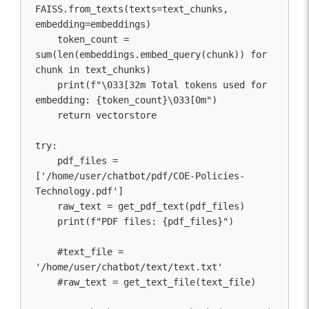
FAISS.from_texts(texts=text_chunks, 
embedding=embeddings)

    token_count = 
sum(len(embeddings.embed_query(chunk)) for 
chunk in text_chunks)

    print(f"\033[32m Total tokens used for 
embedding: {token_count}\033[0m")

    return vectorstore

try:

    pdf_files = 
['/home/user/chatbot/pdf/COE-Policies-
Technology.pdf']

    raw_text = get_pdf_text(pdf_files)

    print(f"PDF files: {pdf_files}")

    #text_file = 
'/home/user/chatbot/text/text.txt'

    #raw_text = get_text_file(text_file)
