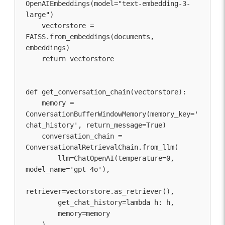
OpenAIEmbeddings(model="text-embedding-3-
large")

    vectorstore = 
FAISS.from_embeddings(documents, 
embeddings)

    return vectorstore

def get_conversation_chain(vectorstore):

    memory = 
ConversationBufferWindowMemory(memory_key='
chat_history', return_message=True)

    conversation_chain = 
ConversationalRetrievalChain.from_llm(

        llm=ChatOpenAI(temperature=0, 
model_name='gpt-4o'),

retriever=vectorstore.as_retriever(),

        get_chat_history=lambda h: h,

        memory=memory

    )
