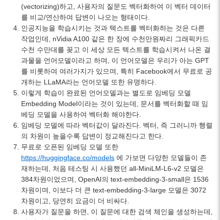
(vectorizing)하고, 사용자의 질문도 벡터화하여 이 벡터 데이터
를 비교/연산하여 답변이 나오는 형태이다.
인공지능을 학습시키는 것과 텍스트를 벡터화하는 것은 다른
작업인데, nVidia A100 같은 한 장에 수천만원짜리 그래픽카드
수천 수만대를 꽂고 이 세상 모든 텍스트를 학습시켜서 나온 결
과물을 언어모델이라고 하며, 이 언어모델은 우리가 아는 GPT
를 비롯하여 여러가지가 있으며, 특히 Facebook에서 무료로 공
개하는 LLaMA라는 언어모델 또한 유명하다.
이렇게 학습이 완료된 언어모델과는 별도로 임베딩 모델
Embedding Model이라는 것이 있는데, 문서를 벡터화할 때 임
베딩 모델을 사용하여 벡터화 해야한다.
임베딩 모델에 따라 벡터값이 달라진다. 벡터, 즉 그러니까 행렬
의 차원이 높을수록 답변이 정교해진다고 한다.
무료로 오픈된 임베딩 모델 또한
https://huggingface.co/models
에 가보면 다양한 모델들이 존
재하는데, 처음 테스팅 시 사용했던 all-MiniLM-L6-v2 모델은
384차원이었으며, OpenAI의 text-embedding-3-small은 1536
차원이며, 이보다 더 큰 text-embedding-3-large 모델은 3072
차원이고, 당연히 요금이 더 비싸다.
사용자가 질문을 하면, 이 질문에 대한 검색 체인을 생성하는데,