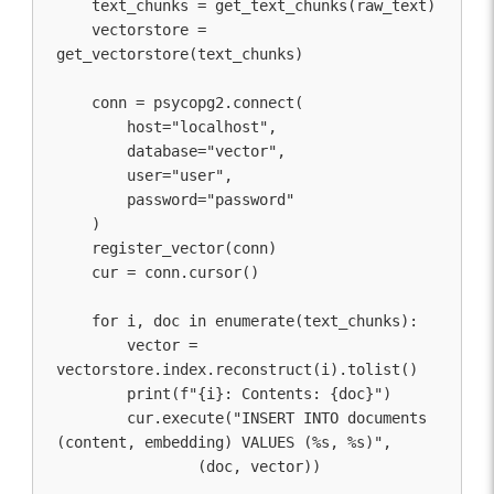
    text_chunks = get_text_chunks(raw_text)

    vectorstore = 
get_vectorstore(text_chunks)

    conn = psycopg2.connect(

        host="localhost",

        database="vector",

        user="user",

        password="password"

    )

    register_vector(conn)

    cur = conn.cursor()

    for i, doc in enumerate(text_chunks):

        vector = 
vectorstore.index.reconstruct(i).tolist()

        print(f"{i}: Contents: {doc}")

        cur.execute("INSERT INTO documents 
(content, embedding) VALUES (%s, %s)", 

                (doc, vector))
