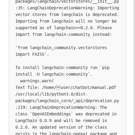
packages/langchain/vectorstores/__init__.py
:35: LangChainDeprecationWarning: Importing 
vector stores from langchain is deprecated. 
Importing from langchain will no longer be 
supported as of langchain==0.2.0. Please 
import from langchain-community instead:

`from langchain_community.vectorstores 
import FAISS`.

To install langchain-community run `pip 
install -U langchain-community`.

  warnings.warn(

Text file: /home/user/chatbot/manual.pdf

/usr/local/lib/python3.8/dist-
packages/langchain_core/_api/deprecation.py
:119: LangChainDeprecationWarning: The 
class `OpenAIEmbeddings` was deprecated in 
LangChain 0.0.9 and will be removed in 
0.2.0. An updated version of the class 
exists in the langchain-openai package and 