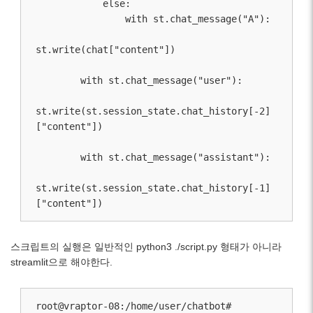
            else:

                with st.chat_message("A"):

st.write(chat["content"])

        with st.chat_message("user"):

st.write(st.session_state.chat_history[-2]
["content"])

        with st.chat_message("assistant"):

st.write(st.session_state.chat_history[-1]
스크립트의 실행은 일반적인 python3 ./script.py 형태가 아니라
streamlit으로 해야한다.
root@vraptor-08:/home/user/chatbot# 