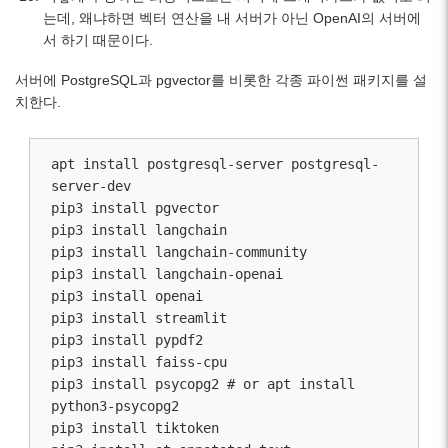
는데, 왜냐하면 벡터 연산을 내 서버가 아닌 OpenAI의 서버에
서 하기 때문이다.
서버에 PostgreSQL과 pgvector를 비롯한 각종 파이썬 패키지를 설
치한다.
apt install postgresql-server postgresql-
server-dev

pip3 install pgvector

pip3 install langchain

pip3 install langchain-community

pip3 install langchain-openai

pip3 install openai

pip3 install streamlit

pip3 install pypdf2

pip3 install faiss-cpu

pip3 install psycopg2 # or apt install 
python3-psycopg2

pip3 install tiktoken
