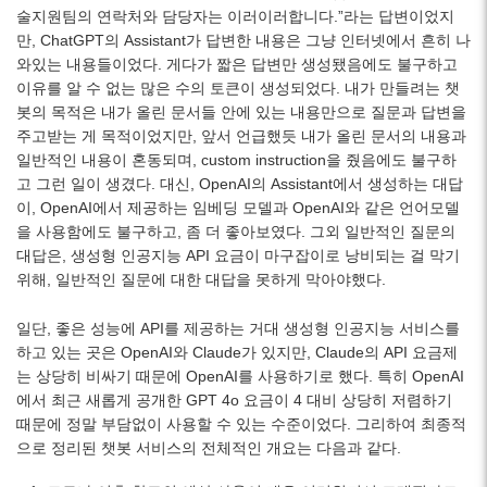
술지원팀의 연락처와 담당자는 이러이러합니다.”라는 답변이었지
만, ChatGPT의 Assistant가 답변한 내용은 그냥 인터넷에서 흔히 나
와있는 내용들이었다. 게다가 짧은 답변만 생성됐음에도 불구하고
이유를 알 수 없는 많은 수의 토큰이 생성되었다. 내가 만들려는 챗
봇의 목적은 내가 올린 문서들 안에 있는 내용만으로 질문과 답변을
주고받는 게 목적이었지만, 앞서 언급했듯 내가 올린 문서의 내용과
일반적인 내용이 혼동되며, custom instruction을 줬음에도 불구하
고 그런 일이 생겼다. 대신, OpenAI의 Assistant에서 생성하는 대답
이, OpenAI에서 제공하는 임베딩 모델과 OpenAI와 같은 언어모델
을 사용함에도 불구하고, 좀 더 좋아보였다. 그외 일반적인 질문의
대답은, 생성형 인공지능 API 요금이 마구잡이로 낭비되는 걸 막기
위해, 일반적인 질문에 대한 대답을 못하게 막아야했다.
일단, 좋은 성능에 API를 제공하는 거대 생성형 인공지능 서비스를
하고 있는 곳은 OpenAI와 Claude가 있지만, Claude의 API 요금제
는 상당히 비싸기 때문에 OpenAI를 사용하기로 했다. 특히 OpenAI
에서 최근 새롭게 공개한 GPT 4o 요금이 4 대비 상당히 저렴하기
때문에 정말 부담없이 사용할 수 있는 수준이었다. 그리하여 최종적
으로 정리된 챗봇 서비스의 전체적인 개요는 다음과 같다.