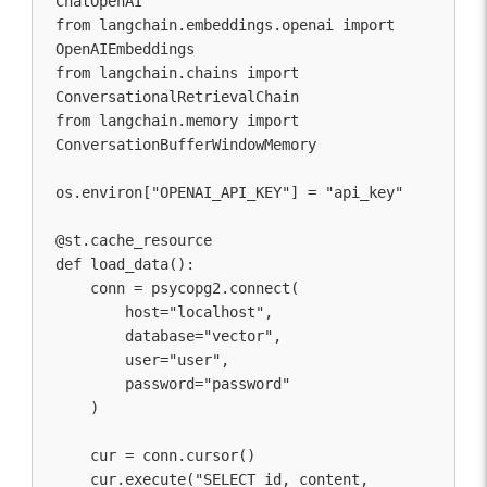
ChatOpenAI

from langchain.embeddings.openai import 
OpenAIEmbeddings

from langchain.chains import 
ConversationalRetrievalChain

from langchain.memory import 
ConversationBufferWindowMemory

os.environ["OPENAI_API_KEY"] = "api_key"

@st.cache_resource

def load_data():

    conn = psycopg2.connect(

        host="localhost",

        database="vector",

        user="user",

        password="password"

    )

    cur = conn.cursor()

    cur.execute("SELECT id, content, 