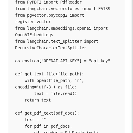
from PyPDF2 import PdfReader

from langchain.vectorstores import FAISS

from pgvector.psycopg2 import 
register_vector

from langchain.embeddings.openai import 
OpenAIEmbeddings

from langchain.text_splitter import 
RecursiveCharacterTextSplitter

os.environ["OPENAI_API_KEY"] = "api_key"

def get_text_file(file_path):

    with open(file_path, 'r', 
encoding='utf-8') as file:

        text = file.read()

    return text

def get_pdf_text(pdf_docs):

    text = ""

    for pdf in pdf_docs:

        pdf_reader = PdfReader(pdf)
