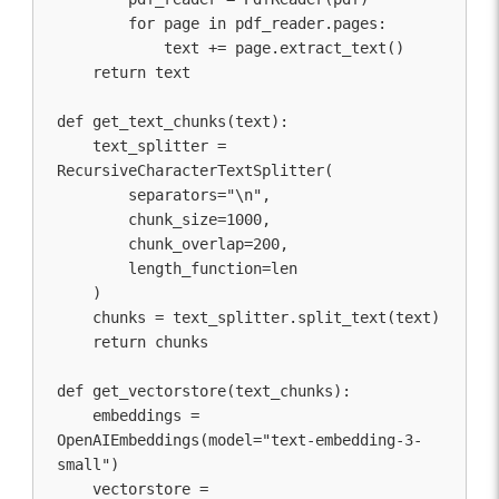
        for page in pdf_reader.pages:

            text += page.extract_text()

    return text

def get_text_chunks(text):

    text_splitter = 
RecursiveCharacterTextSplitter(

        separators="\n",

        chunk_size=1000,

        chunk_overlap=200,

        length_function=len

    )

    chunks = text_splitter.split_text(text)

    return chunks

def get_vectorstore(text_chunks):

    embeddings = 
OpenAIEmbeddings(model="text-embedding-3-
small")

    vectorstore = 