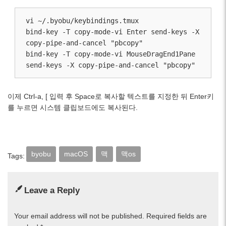
vi ~/.byobu/keybindings.tmux

bind-key -T copy-mode-vi Enter send-keys -X 
copy-pipe-and-cancel "pbcopy"

bind-key -T copy-mode-vi MouseDragEnd1Pane 
send-keys -X copy-pipe-and-cancel "pbcopy"
이제 Ctrl-a, [ 입력 후 Space로 복사할 텍스트를 지정한 뒤 Enter키
를 누르면 시스템 클립보드에도 복사된다.
byobu
macOS
맥
맥os
Tags:
Leave a Reply
Your email address will not be published.
Required fields are