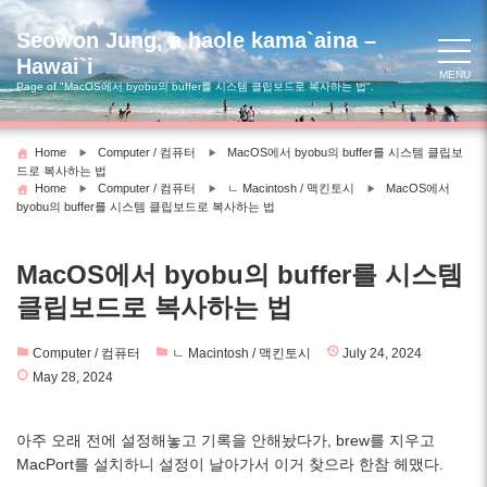
Skip
to
Seowon Jung, a haole kama`aina –
content
Hawai`i
MENU
Page of "MacOS에서 byobu의 buffer를 시스템 클립보드로 복사하는 법".
Home
Computer / 컴퓨터
MacOS에서 byobu의 buffer를 시스템 클립보
드로 복사하는 법
Home
Computer / 컴퓨터
ㄴ Macintosh / 맥킨토시
MacOS에서
byobu의 buffer를 시스템 클립보드로 복사하는 법
MacOS에서 byobu의 buffer를 시스템
클립보드로 복사하는 법
Computer / 컴퓨터
ㄴ Macintosh / 맥킨토시
July 24, 2024
May 28, 2024
아주 오래 전에 설정해놓고 기록을 안해놨다가, brew를 지우고
MacPort를 설치하니 설정이 날아가서 이거 찾으라 한참 헤맸다.