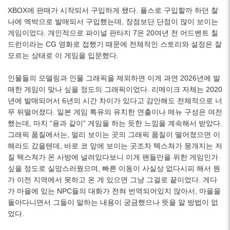
XBOX에 판매가 시작되서 구입하게 됐다. 플스로 구입할까 하던 찰
나에 엑박으로 발매되서 구입했는데, 장점보단 단점이 많이 보이는
게임이었다. 개인적으로 파이널 판타지 7은 20여년 전 어드벤트 칠
드런이라는 CG 영화로 접했기 때문에 전체적인 스토리와 설정은 잘
모르는 상태로 이 게임을 입문했다.
인물들의 모델링과 인물 그래픽을 제외하면 이게 과연 2026년에 발
매한 게임이 맞나 싶을 정도의 그래픽이었다. 리메이크 자체는 2020
년에 발매되어서 6년의 시간 차이가 있다고 감안해도 전체적으로 너
무 뒤떨어졌다. 일본 게임 특유의 유치한 연출이나 메뉴 구성은 여전
했는데, 마치 “용과 같이” 게임을 하는 듯한 느낌을 계속해서 받았다.
그래픽 품질에서는, 멀리 보이는 곳의 그래픽 품질이 떨어졌으면 이
해라도 갔을텐데, 바로 코 앞에 보이는 곳조차 텍스쳐가 뭉개지는 저
질 텍스쳐가 온 사방에 널려있다보니 이게 팬들만을 위한 게임인가
싶을 정도로 실망스러웠으며, 빠른 이동이 사실상 없다시피 해서 뭔
가 이전 지역에서 못하고 온 게 있으면 그냥 그걸로 끝이었다. 게다
가 마을에 있는 NPC들의 대화가 전혀 번역되어있지 않아서, 마을을
돌아다니면서 그들이 말하는 내용이 궁금했으나 뜻을 알 방법이 없
었다.