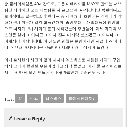
총 플레이타임은 40시간으로, 모든 마테리아를 MAX로 만드는 서브
퀘만 제외하면 모든 서브퀘를 다 끝냈으며, 40시간이면 적절하다고
보여짐에도 불구하고, 후반에는 좀 지겨웠다. 초반에는 캐릭터가 약
하다보니 전투가 약간 힘들었다면, 중반부터는 캐릭터들이 전반적
으로 쎄지다보니 재미가 붙기 시작했는데 후반쯤에, 이제 마지막 보
스인듯 싶네 -> 아니군 -> 이제 진짜 마지막 보스겠군 -> 아니네 ->
이제서야 마지막이네. 이 정도면 괜찮은 분량이지만 지겹다 -> 아니
네 -> 진짜 마지막이군 안끝나나 지겹다 라는 생각이 들었다.
이미 출시한지 시간이 많이 지나서 엑스박스로 저렴한 가격에 구입
해서 그나마 할만한 수준이었다고 생각 들었고, 이게 풀 프라이스로
서는 파판7의 오랜 팬들에게나 좋아할만한 수준인듯 싶다.
ff7
xbox
엑스박스
파이널판타지7
Tags:
Leave a Reply