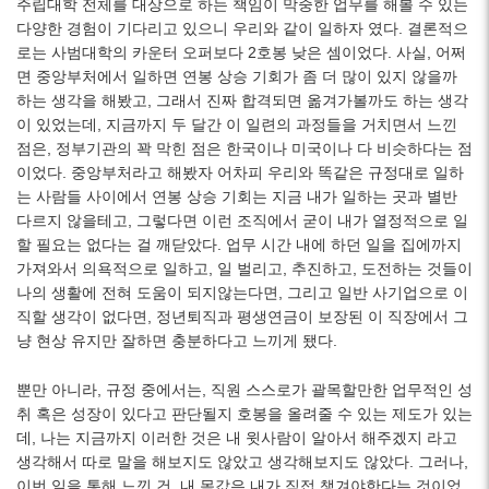
주립대학 전체를 대상으로 하는 책임이 막중한 업무를 해볼 수 있는
다양한 경험이 기다리고 있으니 우리와 같이 일하자 였다. 결론적으
로는 사범대학의 카운터 오퍼보다 2호봉 낮은 셈이었다. 사실, 어쩌
면 중앙부처에서 일하면 연봉 상승 기회가 좀 더 많이 있지 않을까
하는 생각을 해봤고, 그래서 진짜 합격되면 옮겨가볼까도 하는 생각
이 있었는데, 지금까지 두 달간 이 일련의 과정들을 거치면서 느낀
점은, 정부기관의 꽉 막힌 점은 한국이나 미국이나 다 비슷하다는 점
이었다. 중앙부처라고 해봤자 어차피 우리와 똑같은 규정대로 일하
는 사람들 사이에서 연봉 상승 기회는 지금 내가 일하는 곳과 별반
다르지 않을테고, 그렇다면 이런 조직에서 굳이 내가 열정적으로 일
할 필요는 없다는 걸 깨닫았다. 업무 시간 내에 하던 일을 집에까지
가져와서 의욕적으로 일하고, 일 벌리고, 추진하고, 도전하는 것들이
나의 생활에 전혀 도움이 되지않는다면, 그리고 일반 사기업으로 이
직할 생각이 없다면, 정년퇴직과 평생연금이 보장된 이 직장에서 그
냥 현상 유지만 잘하면 충분하다고 느끼게 됐다.
뿐만 아니라, 규정 중에서는, 직원 스스로가 괄목할만한 업무적인 성
취 혹은 성장이 있다고 판단될지 호봉을 올려줄 수 있는 제도가 있는
데, 나는 지금까지 이러한 것은 내 윗사람이 알아서 해주겠지 라고
생각해서 따로 말을 해보지도 않았고 생각해보지도 않았다. 그러나,
이번 일을 통해 느낀 건, 내 몸값은 내가 직접 챙겨야한다는 것이었