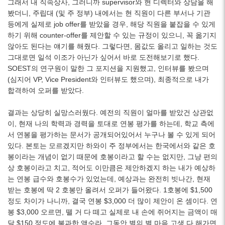
그래서 내 직속상사, 그러니까 supervisor와 현 디렉터와 상담을 해
봤더니, 주립대 (및 주 정부) 내에서는 현 직원이 다른 부서나 기관
등에게 실제로 job offer를 받았을 경우, 해당 직원을 붙잡을 수 있게
하기 위해 counter-offer를 제안할 수 있는 규정이 있으니, 꼭 옮기지
않아도 된다는 얘기를 해줬다. 그렇다면, 몸값도 올리고 일하는 것도
그대로면 일석 이조가 아닌가 싶어서 바로 도전해보기로 했다.
SOEST의 연구원이 말한 그 포지션을 지원했고, 인터뷰를 봤으며
(심지어 VP, Vice President와 인터뷰도 했으며), 최종적으로 내가
합격하여 오퍼를 받았다.
결과는 상당히 실망스러웠다. 예전의 직원이 얼마를 받았건 상관없
이, 현재 나의 학력과 경력을 토대로 연봉 평가를 하는데, 학교 측에
서 연봉을 평가하는 문서가 공개되어있어서 누구나 볼 수 있게 되어
있다. 본토는 모르겠지만 하와이 주 정부에서는 한국에서와 같은 호
봉이라는 개념이 없기 때문에 호봉이라고 할 수는 없지만, 그냥 편의
상 호봉이라고 치고, 적어도 이만큼은 제안하겠지 하는 내가 예상하
는 연봉 급수와 호봉수가 있었는데, 예상과는 완전히 빗나간, 현재
받는 호봉에 딱 2 호봉만 올려서 오퍼가 들어왔다. 1호봉에 $1,500
정도 차이가 나니까, 결국 연봉 $3,000 더 많이 제안이 온 셈이다. 연
봉 $3,000 오르면, 뗄 거 다 떼고 실제로 내 손에 쥐어지는 금액이 매
달 $150 정도에 불과한 액수라, 그동안 별의 별 마음 고생 다 해가면