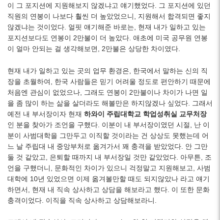
이 그 포지션에 지원해보지 않겠냐고 얘기했었다. 그 포지션에 있던
직원의 연봉이 나보다 훨씬 더 높았었으니, 지원해서 합격되면 좋지
않겠냐는 것이었다. 얼핏 얘기해준 바로는, 현재 내가 일하고 있는
포지션보다도 연봉이 2만불이 더 높았다. 애초에 미국 공무원 연봉
이 얼마 안되는 걸 생각해보면, 2만불은 상당한 차이였다.
현재 내가 일하고 있는 곳의 업무 환경은, 한국에서 말하는 신의 직
장을 초월하여, 한국 사람들은 믿기 어려울 정도로 편안하기 때문에
처음엔 관심이 없었으나, 그래도 연봉이 2만불이나 차이가 나면 일
을 좀 많이 하는 삶을 살더라도 해볼만은 하지않겠나 싶었다. 그래서
예전 내 부서장이자 현재
하와이 주립대학교 학업성취실 교무처장
인 분을 찾아가 조언을 구했다. 이분이 내 부서장이였던 시절, 난 이
분이 사범대학을 그만두고 이직할 것이라는 건 상상도 못했는데 어
느 날 주립대 내 중앙부처로 옮겨가서 꽤 충격을 받았었다. 안 그만
둘 것 같았고, 은퇴할 때까지 내 부서장일 것만 같았었다. 아무튼, 조
언을 구했더니, 문화적인 차이가 있으니 걱정말고 지원해보고, 사범
대학에 10년 있었으면 이제 옮겨볼만할 때도 되지않았나 라고 얘기
하면서, 현재 내 직속 상사하고 상담을 해보라고 했다. 이 또한 문화
충격이었다. 이직을 직속 상사하고 상담해보라니.