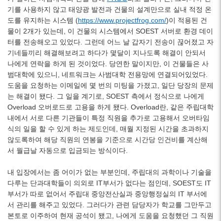
기를 사용하지 않고 태양광 발전과 건물의 설계만으로 실내 적정 온
도를 유지하는 시스템 (
https://www.projectfrog.com/
)이 적용된 건
물이 2개가 있는데, 이 건물의 시스템에서 SOEST 서버로 환경 데이
터를 전송해오고 있었다. 그런데 어느 날 갑자기 전송이 끊어졌고 자
기네들끼리 해결해보려고 하다가 몇달이 지나도록 해결이 안되서
나에게 연락을 하게 된 것이었다. 당연한 말이지만, 이 건물들은 사
범대학에 있으니, 네트워크는 사범대학 전용망에 연결되어있었다.
도움을 요청하는 이메일에 몇 번의 미팅을 가졌고, 일단 당장의 문제
는 해결이 됐다. 그 일을 계기로, SOEST 측에서 정식으로 나에게
Overload 오버로드로 고용을 하게 됐다. Overload란, 같은 주립대학
내에서 서로 다른 기관들이 특정 직원을 추가로 고용해서 오버타임
식의 일을 할 수 있게 하는 제도인데, 매월 지정된 시간을 초과하지
않도록하여 해당 직원의 연봉을 기준으로 시간당 인건비를 계산해
서 월급날 자동으로 입금되는 방식이다.
내 입장에서는 좀 어이가 없는 부분인데, 주립대의 과학이나 기술을
다루는 단과대학들이 의외로 IT부서가 없다는 점인데, SOEST도 IT
부서가 따로 없어서 주립대 중앙전산실과 중앙행정실의 IT 부서에
서 관리를 해주고 있었다. 그러다가 관련 담당자가 학교를 그만두고
본토로 이주하여 현재 공석이 됐고, 나에게 도움을 요청했던 그 직원