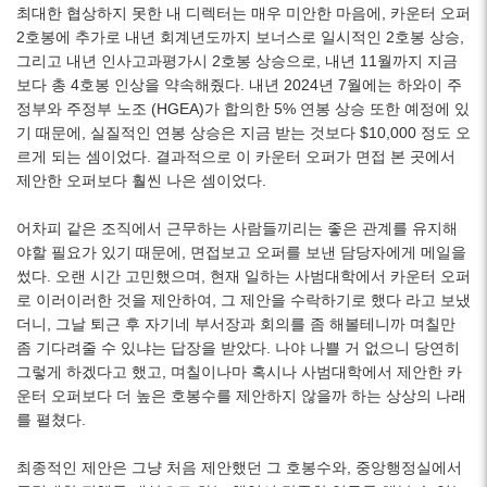
최대한 협상하지 못한 내 디렉터는 매우 미안한 마음에, 카운터 오퍼
2호봉에 추가로 내년 회계년도까지 보너스로 일시적인 2호봉 상승,
그리고 내년 인사고과평가시 2호봉 상승으로, 내년 11월까지 지금
보다 총 4호봉 인상을 약속해줬다. 내년 2024년 7월에는 하와이 주
정부와 주정부 노조 (HGEA)가 합의한 5% 연봉 상승 또한 예정에 있
기 때문에, 실질적인 연봉 상승은 지금 받는 것보다 $10,000 정도 오
르게 되는 셈이었다. 결과적으로 이 카운터 오퍼가 면접 본 곳에서
제안한 오퍼보다 훨씬 나은 셈이었다.
어차피 같은 조직에서 근무하는 사람들끼리는 좋은 관계를 유지해
야할 필요가 있기 때문에, 면접보고 오퍼를 보낸 담당자에게 메일을
썼다. 오랜 시간 고민했으며, 현재 일하는 사범대학에서 카운터 오퍼
로 이러이러한 것을 제안하여, 그 제안을 수락하기로 했다 라고 보냈
더니, 그날 퇴근 후 자기네 부서장과 회의를 좀 해볼테니까 며칠만
좀 기다려줄 수 있냐는 답장을 받았다. 나야 나쁠 거 없으니 당연히
그렇게 하겠다고 했고, 며칠이나마 혹시나 사범대학에서 제안한 카
운터 오퍼보다 더 높은 호봉수를 제안하지 않을까 하는 상상의 나래
를 펼쳤다.
최종적인 제안은 그냥 처음 제안했던 그 호봉수와, 중앙행정실에서