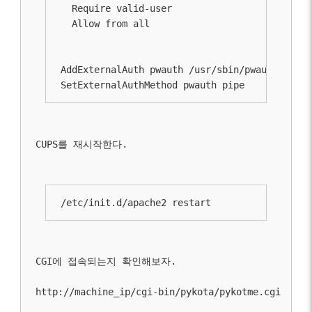
  Require valid-user 

AddExternalAuth pwauth /usr/sbin/pwauth 

SetExternalAuthMethod pwauth pipe
CUPS를 재시작한다.
/etc/init.d/apache2 restart
CGI에 접속되는지 확인해보자.
http://machine_ip/cgi-bin/pykota/pykotme.cgi