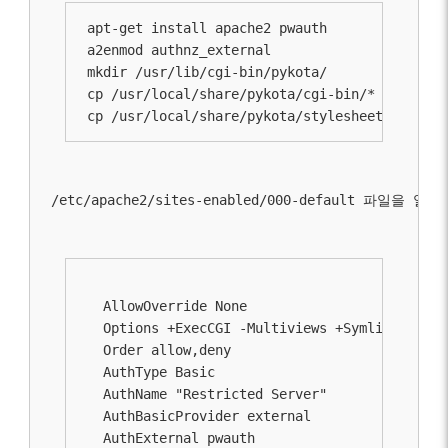
apt-get install apache2 pwauth

a2enmod authnz_external

mkdir /usr/lib/cgi-bin/pykota/ 

cp /usr/local/share/pykota/cgi-bin/* /usr/lib
cp /usr/local/share/pykota/stylesheets/pykota
/etc/apache2/sites-enabled/000-default
 파일을 열어
  AllowOverride None 

  Options +ExecCGI -Multiviews +SymlinksIfOwn
  Order allow,deny 

  AuthType Basic 

  AuthName "Restricted Server" 

  AuthBasicProvider external 

  AuthExternal pwauth 
