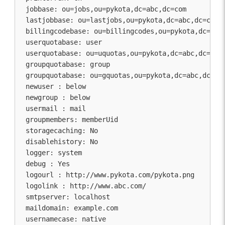
jobbase: ou=jobs,ou=pykota,dc=abc,dc=com

lastjobbase: ou=lastjobs,ou=pykota,dc=abc,dc=com

billingcodebase: ou=billingcodes,ou=pykota,dc=abc,
userquotabase: user

userquotabase: ou=uquotas,ou=pykota,dc=abc,dc=com

groupquotabase: group

groupquotabase: ou=gquotas,ou=pykota,dc=abc,dc=com
newuser : below

newgroup : below

usermail : mail

groupmembers: memberUid

storagecaching: No

disablehistory: No

logger: system

debug : Yes

logourl : http://www.pykota.com/pykota.png

logolink : http://www.abc.com/

smtpserver: localhost

maildomain: example.com

usernamecase: native
