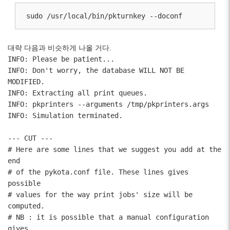
sudo /usr/local/bin/pkturnkey --doconf
대략 다음과 비슷하게 나올 거다.
INFO: Please be patient...
INFO: Don't worry, the database WILL NOT BE
MODIFIED.
INFO: Extracting all print queues.
INFO: pkprinters --arguments /tmp/pkprinters.args
INFO: Simulation terminated.
--- CUT ---
# Here are some lines that we suggest you add at the
end
# of the pykota.conf file. These lines gives
possible
# values for the way print jobs' size will be
computed.
# NB : it is possible that a manual configuration
gives