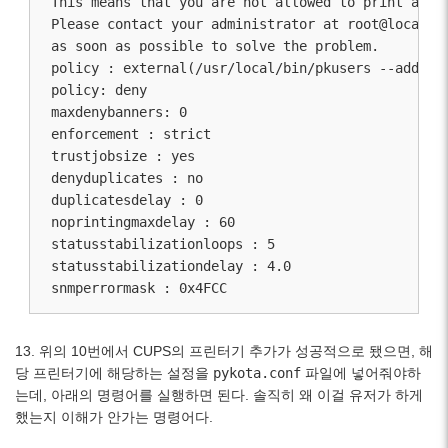
This means that you are not allowed to print anymo
Please contact your administrator at root@localhos
as soon as possible to solve the problem.

policy : external(/usr/local/bin/pkusers --add --
policy: deny

maxdenybanners: 0

enforcement : strict

trustjobsize : yes

denyduplicates : no

duplicatesdelay : 0

noprintingmaxdelay : 60

statusstabilizationloops : 5

statusstabilizationdelay : 4.0

snmperrormask : 0x4FCC
13. 위의 10번에서 CUPS의 프린터기 추가가 성공적으로 됐으면, 해
당 프린터기에 해당하는 설정을
pykota.conf
파일에 넣어줘야하
는데, 아래의 명령어를 실행하면 된다. 솔직히 왜 이걸 유저가 하게
했는지 이해가 안가는 명령어다.