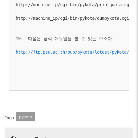
http://machine_ip/cgi-bin/pykota/printquota.cgi
http://machine_ip/cgi-bin/pykota/dumpykota.cgi
19.  다음은 공식 매뉴얼을 볼 수 있는 주소다.
http://ftp.psu.ac.th/pub/pykota/latest/pykota/sta
pykota
Tags: