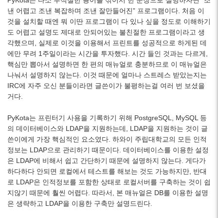
PyKota는 다소 부적절한 용어를 섞어서 한 문장으로 설명하자면 “조
낸 어렵고 조낸 복잡하며 조낸 잘만들어진” 프로그램이다. 처음 이
것을 설치할 때엔 뭐 이딴 프로그램이 다 있나 싶을 정도로 이해하기
도 어렵고 설명도 제대로 안되어있는 불친절한 프로그램이라고 생
각했으며, 실제로 이것을 이용해서 프린트를 성공적으로 하게된 데
에만 무려 1주일이라는 시간을 투자했다. 시간 들인 것과는 다르게,
핵심만 뽑아서 설명하면 한 편의 매뉴얼로 충분하므로 이 매뉴얼은
나눠서 설명하지 않는다. 이것 때문에 얼마나 스트레스 받았는지는
IRC에 자주 오신 분들이라면 글쓴이가 불평하는걸 여러 번 보셨을
거다.
PyKota는 프린터기 사용을 기록하기 위해 PostgreSQL, MySQL 등
의 데이터베이스와 LDAP을 지원하는데, LDAP을 지원하는 것이 글
쓴이에게 가장 핵심적인 요소였다. 하와이 주립대학교의 모든 인적
정보는 LDAP으로 관리하기 때문이다. 데이터베이스를 이용한 설정
은 LDAP에 비해서 쉽고 간단하기 때문에 설명하지 않는다. 게다가
하다하다 안되면 로컬에서 테스트를 해보는 것도 가능하지만, 반대
로 LDAP은 인적정보를 포함한 상태로 로컬서버를 구축하는 것이 쉽
지않기 때문에 훨씬 어렵다. 따라서, 본 매뉴얼은 DB를 이용한 설명
은 생략하고 LDAP을 이용한 구축만 설명드린다.