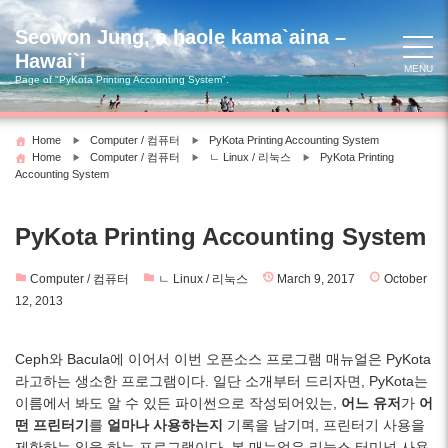
Skip
to
Seowon Jung, a haole kama`aina –
content
Hawai`i
MENU
Page of "PyKota Printing Accounting System".
Home
Computer / 컴퓨터
PyKota Printing Accounting System
Home
Computer / 컴퓨터
ㄴ Linux / 리눅스
PyKota Printing
Accounting System
PyKota Printing Accounting System
Computer / 컴퓨터
ㄴ Linux / 리눅스
March 9, 2017
October
12, 2013
Ceph와 Bacula에 이어서 이번 오픈소스 프로그램 매뉴얼은 PyKota
라고하는 생소한 프로그램이다. 일단 소개부터 드리자면, PyKota는
이름에서 봐도 알 수 있든 파이썬으로 작성되어있는,
어느 유저
가
어
떤 프린터기
를
얼마나 사용하는지
기록을 남기며, 프린터기 사용을
제한하는 일을 하는 프로그램이다. 본 매뉴얼은 리눅스 터미널 사용