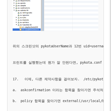
위의 스크린샷의 
pykotaUserName
과 12번 
uid=username,
프린트를 실행했는데 뭔가 잘 안된다면, 
pykota.conf
 파일
17.   이제, 다른 제약사항을 걸어보자.  
/etc/pykota/p
a.  
askconfirmation
 이라는 항목을 찾아가면 주석처리되어
b.  
policy
 항목을 찾아가면 external(
/usr/local/bin/