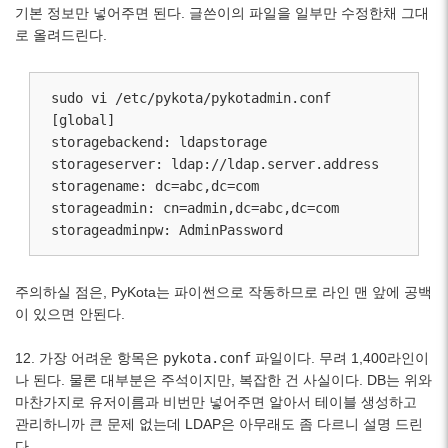
기본 정보만 넣어주면 된다. 글쓴이의 파일을 일부만 수정한채 그대
로 올려드린다.
sudo vi /etc/pykota/pykotadmin.conf

[global]

storagebackend: ldapstorage

storageserver: ldap://ldap.server.address

storagename: dc=abc,dc=com

storageadmin: cn=admin,dc=abc,dc=com

storageadminpw: AdminPassword
주의하실 점은, PyKota는 파이썬으로 작동하므로 라인 맨 앞에 공백
이 있으면 안된다.
12. 가장 어려운 항목은
pykota.conf
파일이다. 무려 1,400라인이
나 된다. 물론 대부분은 주석이지만, 복잡한 건 사실이다. DB는 위와
마찬가지로 유저이름과 비번만 넣어주면 알아서 테이블 생성하고
관리하니까 큰 문제 없는데 LDAP은 아무래도 좀 다르니 설명 드린
다.