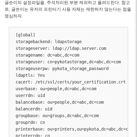
글쓴이의 설정파일을, 주석처리된 부분 제외하고 올려드린다. 참고
로, 글쓴이는 유저의 프린터기 사용 자체는 제한하지 않는다는 점을
명심하자.
[global]

storagebackend: ldapstorage

storageserver: ldap://ldap.server.com

storagename: dc=abc,dc=com

storageuser: cn=pykotastorage,dc=abc,dc=com

storageuserpw: pykota_storage_password

ldaptls: Yes

cacert: /etc/ssl/certs/your_certification.crt

userbase: ou=people,dc=abc,dc=com

userrdn: uid

balancebase: ou=people,dc=abc,dc=com

balancerdn: uid

groupbase: ou=groups,dc=abc,dc=com

grouprdn: cn

printerbase: ou=printers,ou=pykota,dc=abc,dc=com

printerrdn: cn
