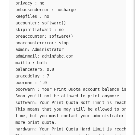
privacy : no

onbackenderror : nocharge

keepfiles : no

accounter: software()

skipinitialwait : no

preaccounter: software()

onaccountererror: stop

admin: Administrator

adminmail: 
admin@abc.com
mailto : both

balancezero: 0.0

gracedelay : 7

poorman : 1.0

poorwarn : Your Print Quota account balance is low
Soon you'll not be allowed to print anymore.

softwarn: Your Print Quota Soft Limit is reached.

This means that you may still be allowed to print 
time, but you must contact your administrator to p
more print quota.

hardwarn: Your Print Quota Hard Limit is reached.
