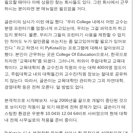
필요할 때마다 아예 상용만 찾는 회사들도 있다. 그런 회사에서 근무
하시는 분이라면 본 매뉴얼은 필요없을 거다.
글쓴이의 상사가 이런 얘길 했다. “우리 College 내에서 어떤 교수는
분명 프린터기를 엄청나게 쓰고있는데, 우리는 그걸 파악조차 하고
있지 못하다. 물론, 우리가 그들의 프린터기 사용을 제한할 수 없지
만 적어도 누가 얼만큼을 쓰는지는 좀 알고있어야할 필요가 있어보
인다.” 라고 하면서 이 PyKota라는 프로그램에 대해서 알아보라고
했다. 본인이 근무하는 곳은 College Of Education으로서, 한국으로
치자면 “교육대학”쯤 되겠다. 그러니까, 하와이 주립대학교 교육대
학이다. 교육대학의 총 교수진과 직원의 수는 대략 400여명 정도이
고, 주립대학교 내의 대학들간의 교수진/직원 정보는 절대로 공유하
지 않는다. 따라서, 글쓴이는 교육대학만 관리하고 그외 자연대학,
경영대학 등은 전혀 모른다. 알 방법도 없다.
본격적으로 시작해보자. 사실 2006년을 끝으로 개발이 중단된 것으
로 보이지만 작동이 잘 되기 때문에 전혀 문제가 없다. 글쓴이가 테
스팅한 환경은 우분투 10.04와 12.04 64비트 서버였으며 현재 대학
내 전체 사무실로의 적용을 준비 중이다.