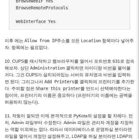
BrowseWebIF Yes

BrowseRemoteProtocols

WebInterface Yes
이후
에는
Allow from IP주소
를 모든
Location
항목마다 넣어주
자.
항목에는 필요없다.
10. CUPS를 재시작하고 웹브라우저를 열어서 포트번호 631로 접속
해보자. 상단
Administration
클릭하면 아이디랑 비번을 물어볼
거다. 그건 CUPS가 설치되어있는 서버의 유저명과 비번을 입력하
면 된다. 그리고나서
Add Printers
를 클릭하여 프린터기를 추가한
다. 주의할 점은
Share this printer
를 반드시 선택해야한다는
점이며, 프린터기의 이름은 중요하다 (프린터기의 이름에는 공백을
허용하지 않는다).
11. 작동이 잘되면 이제 본격적으로 PyKota의 설정을 할 차례다. 먼
저, Admin 파일부터 수정한다. Admin 파일은 관리자 계정을 지정하
는 역할 이외에는 없다. 따라서 데이터베이스로 운영하실 분이라면
파일을 열어서 계정만 설정해주고, LDAP을 하실 분이라면 LDAP의