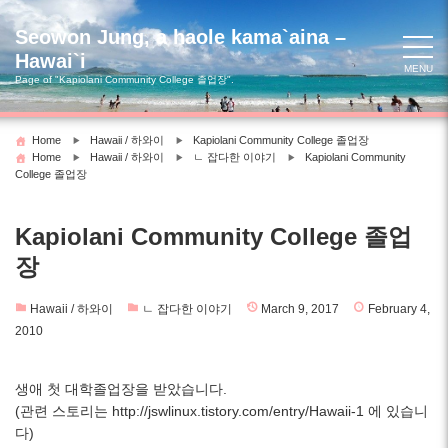
Skip
to
Seowon Jung, a haole kama`aina –
content
Hawai`i
MENU
Page of "Kapiolani Community College 졸업장".
Home
Hawaii / 하와이
Kapiolani Community College 졸업장
Home
Hawaii / 하와이
ㄴ 잡다한 이야기
Kapiolani Community
College 졸업장
Kapiolani Community College 졸업
장
Hawaii / 하와이
ㄴ 잡다한 이야기
March 9, 2017
February 4,
2010
생애 첫 대학졸업장을 받았습니다.
(관련 스토리는 http://jswlinux.tistory.com/entry/Hawaii-1 에 있습니
다)