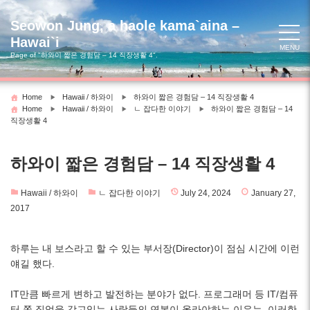
Skip
to
Seowon Jung, a haole kama`aina –
content
Hawai`i
MENU
Page of "하와이 짧은 경험담 – 14 직장생활 4".
Home
Hawaii / 하와이
하와이 짧은 경험담 – 14 직장생활 4
Home
Hawaii / 하와이
ㄴ 잡다한 이야기
하와이 짧은 경험담 – 14
직장생활 4
하와이 짧은 경험담 – 14 직장생활 4
Hawaii / 하와이
ㄴ 잡다한 이야기
July 24, 2024
January 27,
2017
하루는 내 보스라고 할 수 있는 부서장(Director)이 점심 시간에 이런
얘길 했다.
IT만큼 빠르게 변하고 발전하는 분야가 없다. 프로그래머 등 IT/컴퓨
터 쪽 직업을 갖고있는 사람들의 연봉이 올라야하는 이유는, 이러한