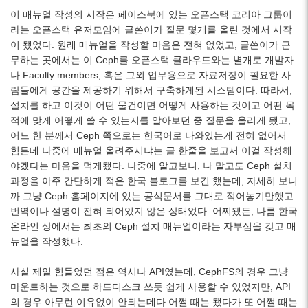
이 매뉴얼 작성의 시작은 페이스북에 있는 오픈스택 코리아 그룹이
라는 오픈스택 유저모임에 글쓴이가 질문 몇개를 올린 것에서 시작
이 됐었다. 원래 매뉴얼을 작성할 마음은 전혀 없었고, 글쓴이가 근
무하는 곳에서는 이 Ceph를 오픈스택 클라우드와는 별개로 개발자
나 Faculty members, 혹은 그외 업무용으로 자료저장이 필요한 사
람들에게 공간을 제공하기 위해서 구축하게된 시스템이다. 따라서,
설치를 하고 이것이 어떤 물건이면 어떻게 사용하는 것이고 어떤 목
적에 맞게 어떻게 쓸 수 있는지를 알아보던 중 질문을 올리게 됐고,
어느 한 분께서 Ceph 쪽으로는 한국어로 나와있는게 전혀 없어서
힘든데 나중에 매뉴얼 올려주시냐는 글 한줄을 보고서 이걸 작성해
야겠다는 마음을 먹게됐다. 나중에 알고보니, 나 말고도 Ceph 설치
과정을 아주 간단하게 적은 한국 블로그를 보긴 했는데, 자세히 보니
까 그냥 Ceph 홈페이지에 있는 공식문서를 그대로 적어놓기만했고
번역이나 설명이 전혀 되어있지 않은 상태었다. 어찌됐든, 나름 한국
온라인 상에서는 최초의 Ceph 설치 매뉴얼이라는 자부심을 갖고 매
뉴얼을 작성했다.
사실 제일 힘들었던 점은 역시나 API였는데, CephFS의 경우 그냥
마운트하는 것으로 하드디스크 쓰듯 쉽게 사용할 수 있었지만, API
의 경우 아무런 이유없이 안되는데다 어쩔 때는 됐다가 또 어쩔 때는