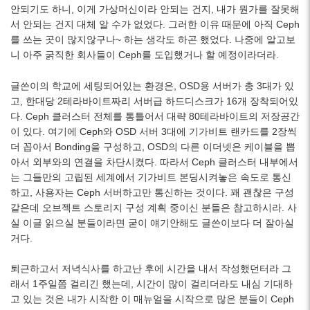
안되기도 하니, 이게 가상머신이라 안되는 건지, 내가 뭔가를 잘못해
서 안되는 건지 대체 알 수가 없었다. 그러한 이유 때문에 아직 Ceph
를 쓰는 곳이 많지않구나~ 하는 생각도 하곤 했었다. 나중에 알고보
니 아주 굵직한 회사들이 Ceph를 도입했거나 할 예정이라더라.
글쓴이의 학교에 세팅되어있는 환경은, OSD용 서버가 총 3대가 있
고, 한대당 2테라바이트짜리 서버급 하드디스크가 16개 장착되어있
다. Ceph 클러스터 전체를 통틀어서 대략 80테라바이트의 저장공간
이 있다. 여기에 Ceph와 OSD 서버 3대에 기가비트 랜카드를 2장씩
더 꼽아서 Bonding을 구성하고, OSD의 다른 이더넷은 케이블을 뽑
아서 외부와의 연결을 차단시켰다. 따라서 Ceph 클러스터 내부에서
는 그들만의 고립된 세계에서 기가비트 본딩시켜놓은 속도로 통신
하고, 사용자는 Ceph 서버하고만 통신하는 것이다. 꽤 괜찮은 구성
같은데 오브젝트 스토리지 구성 계획 중이신 분들은 참고하시라. 사
실 이글 읽으실 분들이라면 굳이 얘기안해도 글쓴이보다 더 잘아실
거다.
퇴근하고서 저녁식사를 하고난 후에 시간을 내서 작성했던터라 그
래서 1주일쯤 걸리긴 했는데, 시간이 많이 걸리더라도 내심 기대하
고 있는 것은 내가 시작한 이 매뉴얼을 시작으로 많은 분들이 Ceph