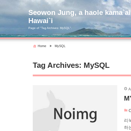
Skip
to
Seowon Jung, a haole kama`ai
content
Hawai`i
Page of "Tag Archives:
MySQL
".
Home
MySQL
Tag Archives:
MySQL
A
M
C
리눅
하는