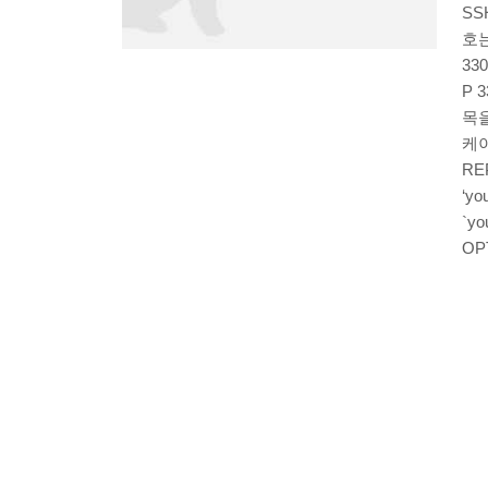
SS
호는 
330
P 3
목을
케이
REP
‘yo
`yo
OP