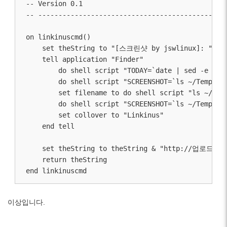
-- Version 0.1

-- -----------------------------------------------
on linkinuscmd()

    set theString to "[스크린샷 by jswlinux]: "

    tell application "Finder"

        do shell script "TODAY=`date | sed -e 's/
        do shell script "SCREENSHOT=`ls ~/Temp/`; 
        set filename to do shell script "ls ~/Temp
        do shell script "SCREENSHOT=`ls ~/Temp/`; 
        set collover to "Linkinus"

    end tell

    set theString to theString & "http://업로드
    return theString

이상입니다.