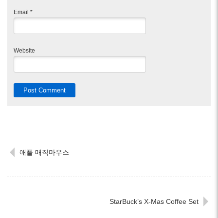
Email
*
Website
애플 매직마우스
StarBuck’s X-Mas Coffee Set