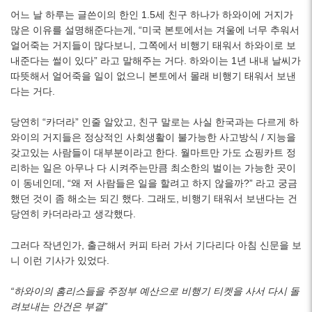
어느 날 하루는 글쓴이의 한인 1.5세 친구 하나가 하와이에 거지가
많은 이유를 설명해준다는게, “미국 본토에서는 겨울에 너무 추워서
얼어죽는 거지들이 많다보니, 그쪽에서 비행기 태워서 하와이로 보
내준다는 썰이 있다” 라고 말해주는 거다. 하와이는 1년 내내 날씨가
따뜻해서 얼어죽을 일이 없으니 본토에서 몰래 비행기 태워서 보낸
다는 거다.
당연히 “카더라” 인줄 알았고, 친구 말로는 사실 한국과는 다르게 하
와이의 거지들은 정상적인 사회생활이 불가능한 사고방식 / 지능을
갖고있는 사람들이 대부분이라고 한다. 월마트만 가도 쇼핑카트 정
리하는 일은 아무나 다 시켜주는만큼 최소한의 벌이는 가능한 곳이
이 동네인데, “왜 저 사람들은 일을 할려고 하지 않을까?” 라고 궁금
했던 것이 좀 해소는 되긴 했다. 그래도, 비행기 태워서 보낸다는 건
당연히 카더라라고 생각했다.
그러다 작년인가, 출근해서 커피 타러 가서 기다리다 아침 신문을 보
니 이런 기사가 있었다.
“하와이의 홈리스들을 주정부 예산으로 비행기 티켓을 사서 다시 돌
려보내는 안건은 부결”