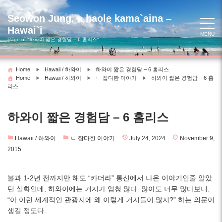
Skip
to
Seowon Jung, a haole kama`aina –
content
Hawai`i
MENU
Page of "하와이 짧은 경험담 – 6 홈리스".
Home
Hawaii / 하와이
하와이 짧은 경험담 – 6 홈리스
Home
Hawaii / 하와이
ㄴ 잡다한 이야기
하와이 짧은 경험담 – 6 홈
리스
하와이 짧은 경험담 – 6 홈리스
Hawaii / 하와이
ㄴ 잡다한 이야기
July 24, 2024
November 9,
2015
불과 1-2년 전까지만 해도 “카더라” 통신에서 나온 이야기인줄 알았
던 실화인데, 하와이에는 거지가 엄청 많다. 많아도 너무 많다보니,
“아 이런 세계적인 관광지에 왜 이렇게 거지들이 많지?” 하는 의문이
생길 정도다.